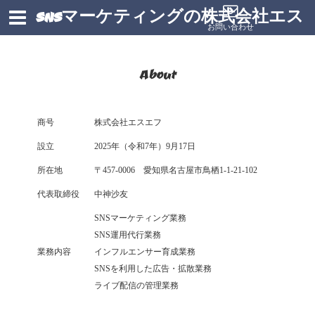
SNSマーケティングの株式会社エス
お問い合わせ
エフ
About
商号
株式会社エスエフ
設立
2025年（令和7年）9月17日
所在地
〒457-0006 愛知県名古屋市鳥栖1-1-21-102
代表取締役
中神沙友
SNSマーケティング業務
SNS運用代行業務
業務内容
インフルエンサー育成業務
SNSを利用した広告・拡散業務
ライブ配信の管理業務